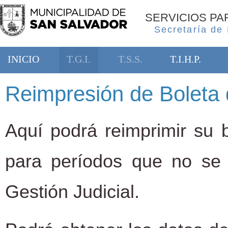
SERVICIOS P
Secretaría de
INICIO
T.G.I.
T.S.S.
T.I.H.P.
Reimpresión de Boleta 
Aquí podrá reimprimir su b
para períodos que no se
Gestión Judicial.