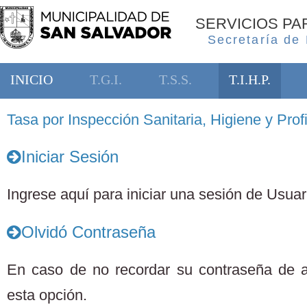
SERVICIOS P
Secretaría de
INICIO
T.G.I.
T.S.S.
T.I.H.P.
Tasa por Inspección Sanitaria, Higiene y Profi
Iniciar Sesión
Ingrese aquí para iniciar una sesión de Usuari
Olvidó Contraseña
En caso de no recordar su contraseña de 
esta opción.