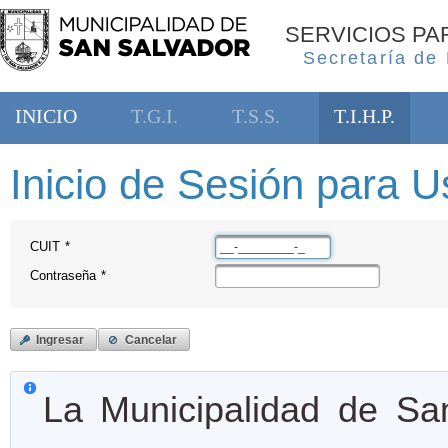
SERVICIOS P
Secretaría de
INICIO
T.G.I.
T.S.S.
T.I.H.P.
Inicio de Sesión para Us
CUIT
*
Contraseña
*
Ingresar
Cancelar
La Municipalidad de San