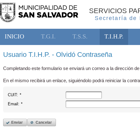
SERVICIOS P
Secretaría de
INICIO
T.G.I.
T.S.S.
T.I.H.P.
Usuario T.I.H.P. - Olvidó Contraseña
Completando este formulario se enviará un correo a la dirección de
En el mismo recibirá un enlace, siguiéndolo podrá reiniciar la contr
CUIT:
*
Email:
*
Enviar
Cancelar