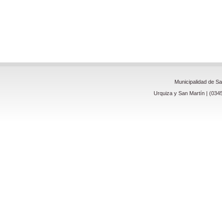
Municipalidad de S
Urquiza y San Martín | (034