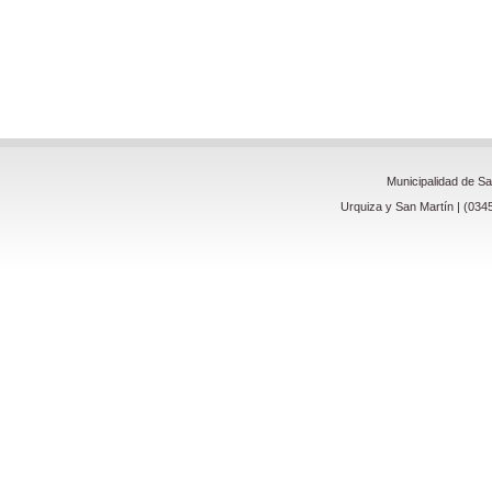
Municipalidad de S
Urquiza y San Martín | (034