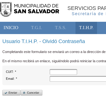
SERVICIOS P
Secretaría de
INICIO
T.G.I.
T.S.S.
T.I.H.P.
Usuario T.I.H.P. - Olvidó Contraseña
Completando este formulario se enviará un correo a la dirección de
En el mismo recibirá un enlace, siguiéndolo podrá reiniciar la contr
CUIT:
*
Email:
*
Enviar
Cancelar