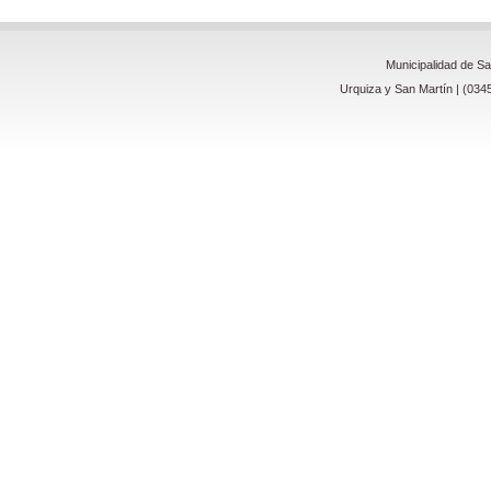
Municipalidad de S
Urquiza y San Martín | (034