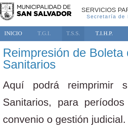
SERVICIOS P
Secretaría de
INICIO
T.G.I.
T.S.S.
T.I.H.P.
Reimpresión de Boleta 
Sanitarios
Aquí podrá reimprimir 
Sanitarios, para período
convenio o gestión judicial.