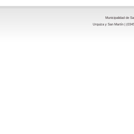
Municipalidad de S
Urquiza y San Martín | (034