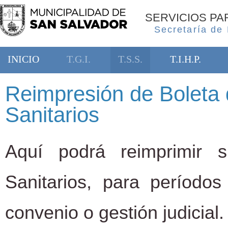
SERVICIOS P
Secretaría de
INICIO
T.G.I.
T.S.S.
T.I.H.P.
Reimpresión de Boleta 
Sanitarios
Aquí podrá reimprimir 
Sanitarios, para período
convenio o gestión judicial.