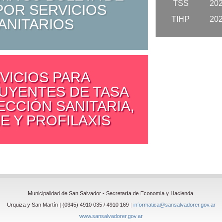
TSS
20
POR SERVICIOS
TIHP
20
ANITARIOS
VICIOS PARA
UYENTES DE TASA
ECCIÓN SANITARIA,
E Y PROFILAXIS
Municipalidad de San Salvador - Secretaría de Economía y Hacienda.
Urquiza y San Martín | (0345) 4910 035 / 4910 169 |
informatica@sansalvadorer.gov.ar
www.sansalvadorer.gov.ar