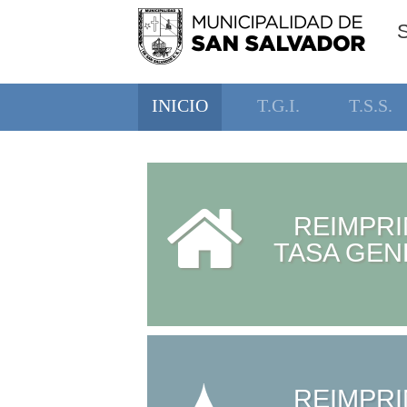
INICIO
T.G.I.
T.S.S.
REIMPRI
TASA GEN
REIMPRI