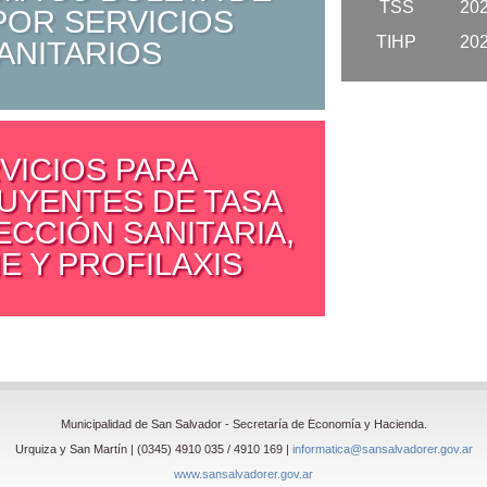
TSS
20
POR SERVICIOS
TIHP
20
ANITARIOS
VICIOS PARA
UYENTES DE TASA
ECCIÓN SANITARIA,
E Y PROFILAXIS
Municipalidad de San Salvador - Secretaría de Economía y Hacienda.
Urquiza y San Martín | (0345) 4910 035 / 4910 169 |
informatica@sansalvadorer.gov.ar
www.sansalvadorer.gov.ar