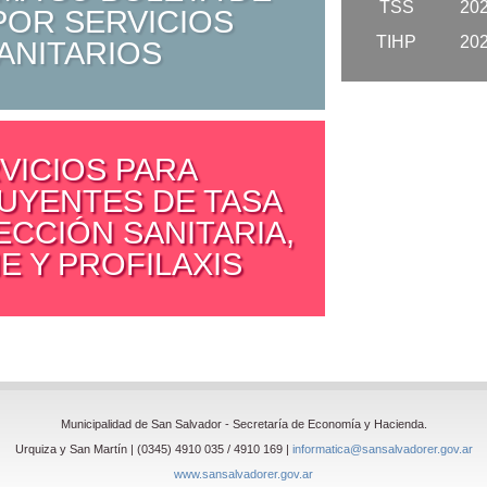
TSS
20
POR SERVICIOS
TIHP
20
ANITARIOS
VICIOS PARA
UYENTES DE TASA
ECCIÓN SANITARIA,
E Y PROFILAXIS
Municipalidad de San Salvador - Secretaría de Economía y Hacienda.
Urquiza y San Martín | (0345) 4910 035 / 4910 169 |
informatica@sansalvadorer.gov.ar
www.sansalvadorer.gov.ar