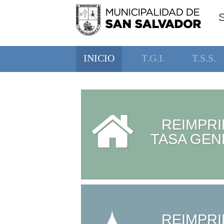
INICIO
T.G.I.
T.S.S.
REIMPRI
TASA GEN
REIMPRI