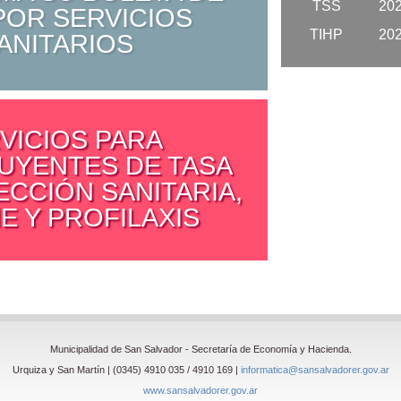
TSS
20
POR SERVICIOS
TIHP
20
ANITARIOS
VICIOS PARA
UYENTES DE TASA
ECCIÓN SANITARIA,
E Y PROFILAXIS
Municipalidad de San Salvador - Secretaría de Economía y Hacienda.
Urquiza y San Martín | (0345) 4910 035 / 4910 169 |
informatica@sansalvadorer.gov.ar
www.sansalvadorer.gov.ar