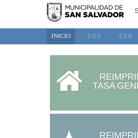
INICIO
T.G.I.
T.S.S.
REIMPRI
TASA GEN
REIMPRI