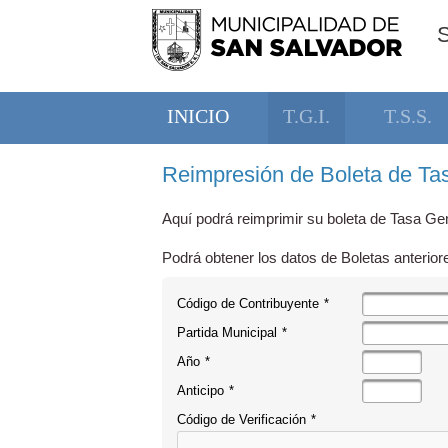
INICIO
T.G.I.
T.S.S.
Reimpresión de Boleta de Tas
Aquí podrá reimprimir su boleta de Tasa Gen
Podrá obtener los datos de Boletas anterior
Código de Contribuyente
*
Partida Municipal
*
Año
*
Anticipo
*
Código de Verificación
*