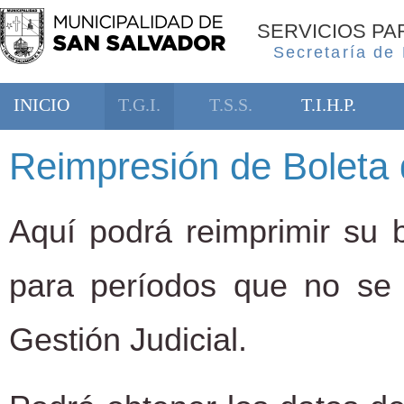
SERVICIOS P
Secretaría de
INICIO
T.G.I.
T.S.S.
T.I.H.P.
Reimpresión de Boleta 
Aquí podrá reimprimir su b
para períodos que no se
Gestión Judicial.