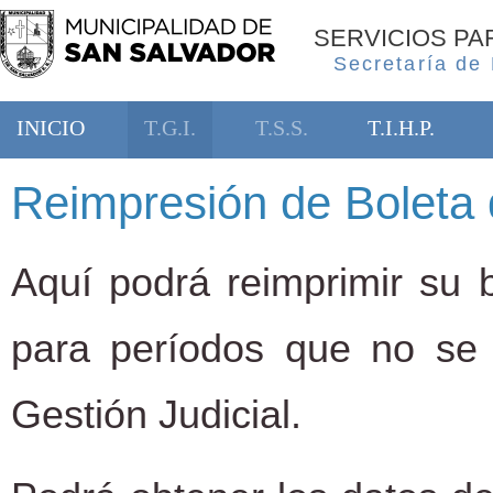
SERVICIOS P
Secretaría de
INICIO
T.G.I.
T.S.S.
T.I.H.P.
Reimpresión de Boleta 
Aquí podrá reimprimir su b
para períodos que no se
Gestión Judicial.