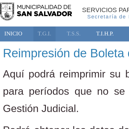
SERVICIOS P
Secretaría de
INICIO
T.G.I.
T.S.S.
T.I.H.P.
Reimpresión de Boleta 
Aquí podrá reimprimir su b
para períodos que no se
Gestión Judicial.