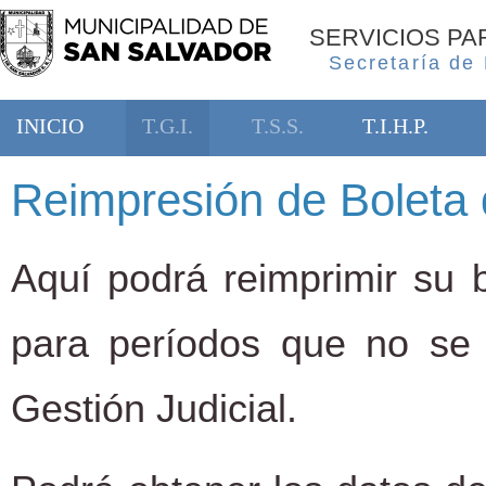
SERVICIOS P
Secretaría de
INICIO
T.G.I.
T.S.S.
T.I.H.P.
Reimpresión de Boleta 
Aquí podrá reimprimir su b
para períodos que no se
Gestión Judicial.