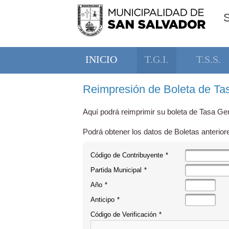
INICIO
T.G.I.
T.S.S.
Reimpresión de Boleta de Tas
Aquí podrá reimprimir su boleta de Tasa Gen
Podrá obtener los datos de Boletas anterior
Código de Contribuyente
*
Partida Municipal
*
Año
*
Anticipo
*
Código de Verificación
*