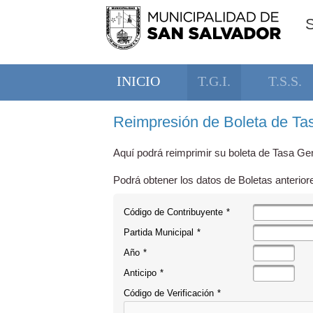
INICIO
T.G.I.
T.S.S.
Reimpresión de Boleta de Tas
Aquí podrá reimprimir su boleta de Tasa Gen
Podrá obtener los datos de Boletas anterior
Código de Contribuyente
*
Partida Municipal
*
Año
*
Anticipo
*
Código de Verificación
*