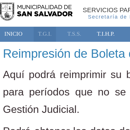
SERVICIOS P
Secretaría de
INICIO
T.G.I.
T.S.S.
T.I.H.P.
Reimpresión de Boleta 
Aquí podrá reimprimir su b
para períodos que no se
Gestión Judicial.