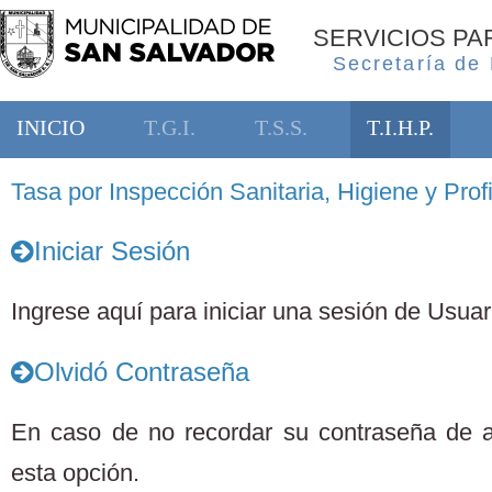
SERVICIOS P
Secretaría de
INICIO
T.G.I.
T.S.S.
T.I.H.P.
Tasa por Inspección Sanitaria, Higiene y Profi
Iniciar Sesión
Ingrese aquí para iniciar una sesión de Usuari
Olvidó Contraseña
En caso de no recordar su contraseña de 
esta opción.