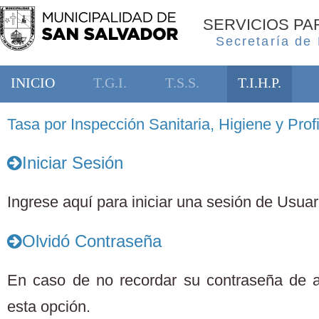
SERVICIOS P
Secretaría de
INICIO
T.G.I.
T.S.S.
T.I.H.P.
Tasa por Inspección Sanitaria, Higiene y Profi
Iniciar Sesión
Ingrese aquí para iniciar una sesión de Usuari
Olvidó Contraseña
En caso de no recordar su contraseña de 
esta opción.