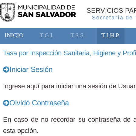
SERVICIOS P
Secretaría de
INICIO
T.G.I.
T.S.S.
T.I.H.P.
Tasa por Inspección Sanitaria, Higiene y Profi
Iniciar Sesión
Ingrese aquí para iniciar una sesión de Usuari
Olvidó Contraseña
En caso de no recordar su contraseña de 
esta opción.