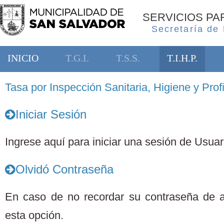
SERVICIOS P
Secretaría de
INICIO
T.G.I.
T.S.S.
T.I.H.P.
Tasa por Inspección Sanitaria, Higiene y Profi
Iniciar Sesión
Ingrese aquí para iniciar una sesión de Usuari
Olvidó Contraseña
En caso de no recordar su contraseña de 
esta opción.