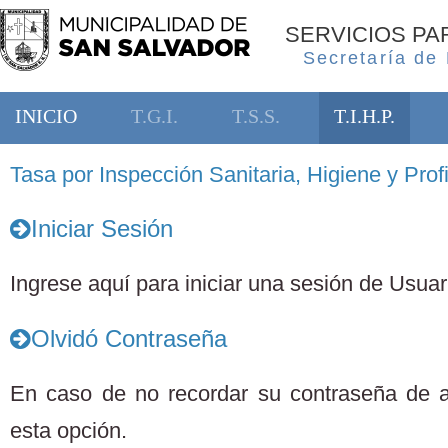
SERVICIOS P
Secretaría de
INICIO
T.G.I.
T.S.S.
T.I.H.P.
Tasa por Inspección Sanitaria, Higiene y Profi
Iniciar Sesión
Ingrese aquí para iniciar una sesión de Usuari
Olvidó Contraseña
En caso de no recordar su contraseña de 
esta opción.