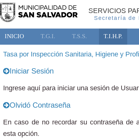
SERVICIOS P
Secretaría de
INICIO
T.G.I.
T.S.S.
T.I.H.P.
Tasa por Inspección Sanitaria, Higiene y Profi
Iniciar Sesión
Ingrese aquí para iniciar una sesión de Usuari
Olvidó Contraseña
En caso de no recordar su contraseña de 
esta opción.