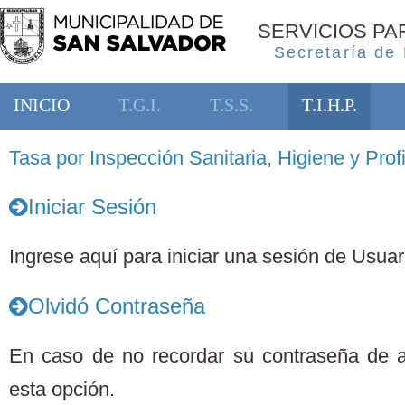
SERVICIOS P
Secretaría de
INICIO
T.G.I.
T.S.S.
T.I.H.P.
Tasa por Inspección Sanitaria, Higiene y Profi
Iniciar Sesión
Ingrese aquí para iniciar una sesión de Usuari
Olvidó Contraseña
En caso de no recordar su contraseña de 
esta opción.