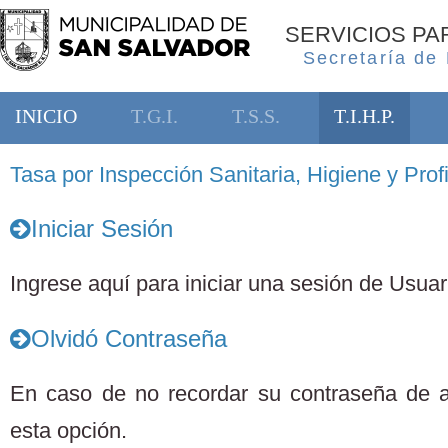
SERVICIOS P
Secretaría de
INICIO
T.G.I.
T.S.S.
T.I.H.P.
Tasa por Inspección Sanitaria, Higiene y Profi
Iniciar Sesión
Ingrese aquí para iniciar una sesión de Usuari
Olvidó Contraseña
En caso de no recordar su contraseña de 
esta opción.