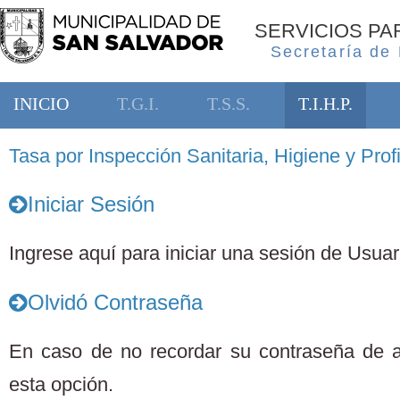
SERVICIOS P
Secretaría de
INICIO
T.G.I.
T.S.S.
T.I.H.P.
Tasa por Inspección Sanitaria, Higiene y Profi
Iniciar Sesión
Ingrese aquí para iniciar una sesión de Usuari
Olvidó Contraseña
En caso de no recordar su contraseña de 
esta opción.