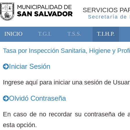
SERVICIOS P
Secretaría de
INICIO
T.G.I.
T.S.S.
T.I.H.P.
Tasa por Inspección Sanitaria, Higiene y Profi
Iniciar Sesión
Ingrese aquí para iniciar una sesión de Usuari
Olvidó Contraseña
En caso de no recordar su contraseña de 
esta opción.