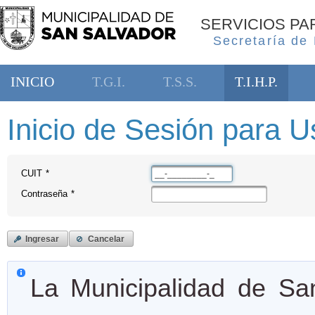
SERVICIOS P
Secretaría de
INICIO
T.G.I.
T.S.S.
T.I.H.P.
Inicio de Sesión para Us
CUIT
*
Contraseña
*
Ingresar
Cancelar
La Municipalidad de San