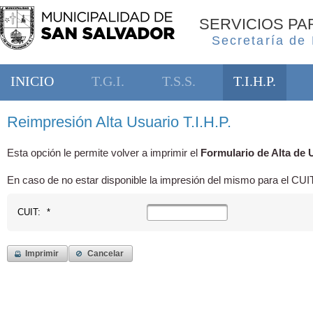
SERVICIOS P
Secretaría de
INICIO
T.G.I.
T.S.S.
T.I.H.P.
Reimpresión Alta Usuario T.I.H.P.
Esta opción le permite volver a imprimir el
Formulario de Alta de 
En caso de no estar disponible la impresión del mismo para el CUIT 
CUIT:
*
Imprimir
Cancelar