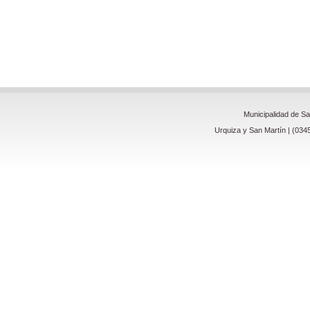
Municipalidad de S
Urquiza y San Martín | (034