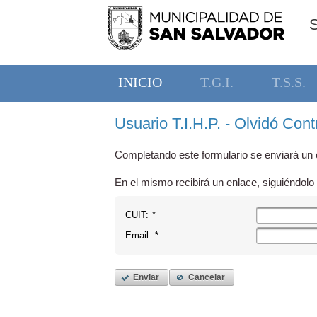
INICIO
T.G.I.
T.S.S.
Usuario T.I.H.P. - Olvidó Con
Completando este formulario se enviará un c
En el mismo recibirá un enlace, siguiéndolo 
CUIT:
*
Email:
*
Enviar
Cancelar