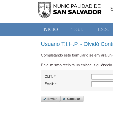
INICIO
T.G.I.
T.S.S.
Usuario T.I.H.P. - Olvidó Con
Completando este formulario se enviará un c
En el mismo recibirá un enlace, siguiéndolo 
CUIT:
*
Email:
*
Enviar
Cancelar