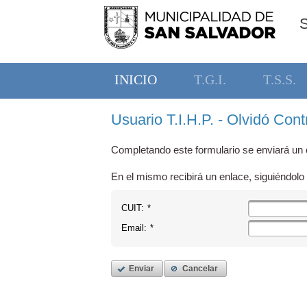
INICIO
T.G.I.
T.S.S.
Usuario T.I.H.P. - Olvidó Con
Completando este formulario se enviará un c
En el mismo recibirá un enlace, siguiéndolo 
CUIT:
*
Email:
*
Enviar
Cancelar