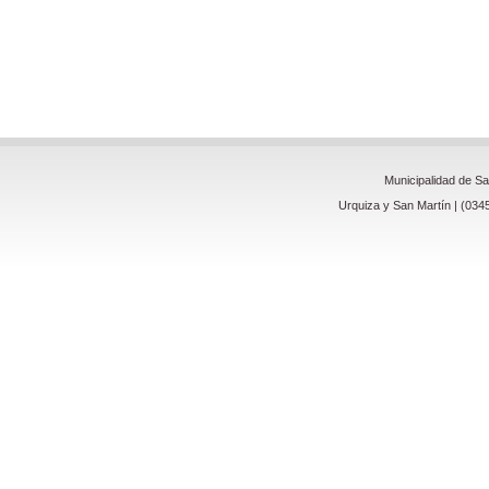
Municipalidad de S
Urquiza y San Martín | (034