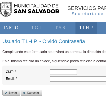
SERVICIOS P
Secretaría de
INICIO
T.G.I.
T.S.S.
T.I.H.P.
Usuario T.I.H.P. - Olvidó Contraseña
Completando este formulario se enviará un correo a la dirección de
En el mismo recibirá un enlace, siguiéndolo podrá reiniciar la contr
CUIT:
*
Email:
*
Enviar
Cancelar