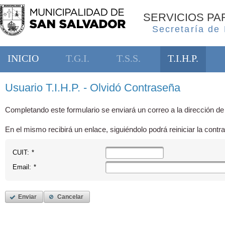
SERVICIOS P
Secretaría de
INICIO
T.G.I.
T.S.S.
T.I.H.P.
Usuario T.I.H.P. - Olvidó Contraseña
Completando este formulario se enviará un correo a la dirección de
En el mismo recibirá un enlace, siguiéndolo podrá reiniciar la contr
CUIT:
*
Email:
*
Enviar
Cancelar