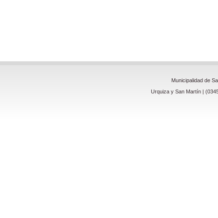
Municipalidad de S
Urquiza y San Martín | (034