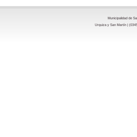
Municipalidad de S
Urquiza y San Martín | (034