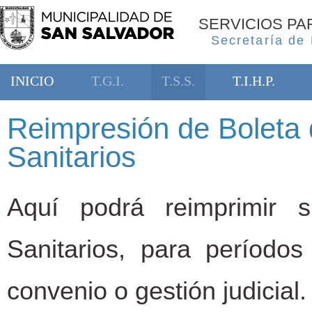
SERVICIOS P
Secretaría de
INICIO
T.G.I.
T.S.S.
T.I.H.P.
Reimpresión de Boleta 
Sanitarios
Aquí podrá reimprimir 
Sanitarios, para período
convenio o gestión judicial.