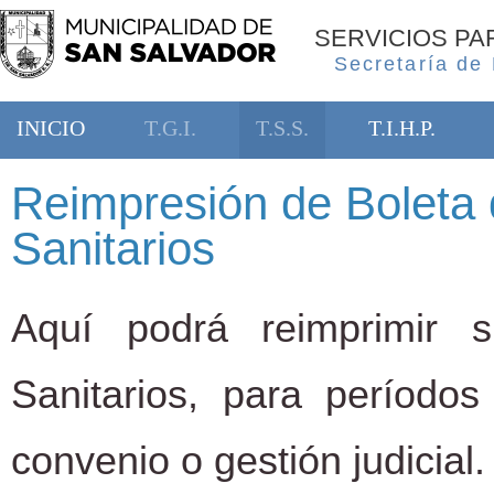
SERVICIOS P
Secretaría de
INICIO
T.G.I.
T.S.S.
T.I.H.P.
Reimpresión de Boleta 
Sanitarios
Aquí podrá reimprimir 
Sanitarios, para período
convenio o gestión judicial.