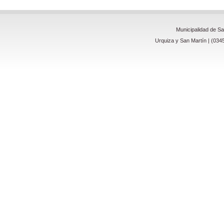
Municipalidad de S
Urquiza y San Martín | (034