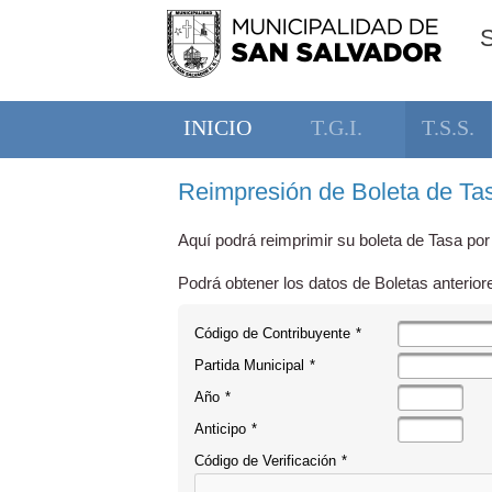
INICIO
T.G.I.
T.S.S.
Reimpresión de Boleta de Tas
Aquí podrá reimprimir su boleta de Tasa por
Podrá obtener los datos de Boletas anterior
Código de Contribuyente
*
Partida Municipal
*
Año
*
Anticipo
*
Código de Verificación
*