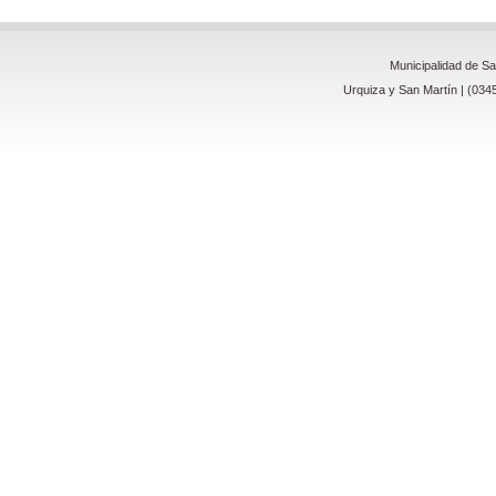
Municipalidad de S
Urquiza y San Martín | (034