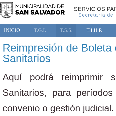
SERVICIOS P
Secretaría de
INICIO
T.G.I.
T.S.S.
T.I.H.P.
Reimpresión de Boleta 
Sanitarios
Aquí podrá reimprimir 
Sanitarios, para período
convenio o gestión judicial.