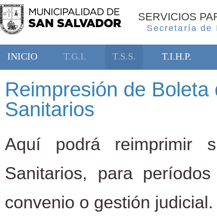
SERVICIOS P
Secretaría de
INICIO
T.G.I.
T.S.S.
T.I.H.P.
Reimpresión de Boleta 
Sanitarios
Aquí podrá reimprimir 
Sanitarios, para período
convenio o gestión judicial.