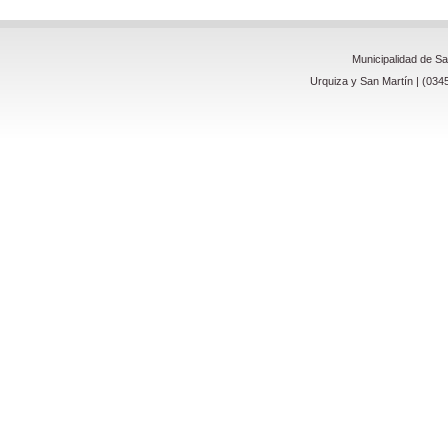
Municipalidad de S
Urquiza y San Martín | (034