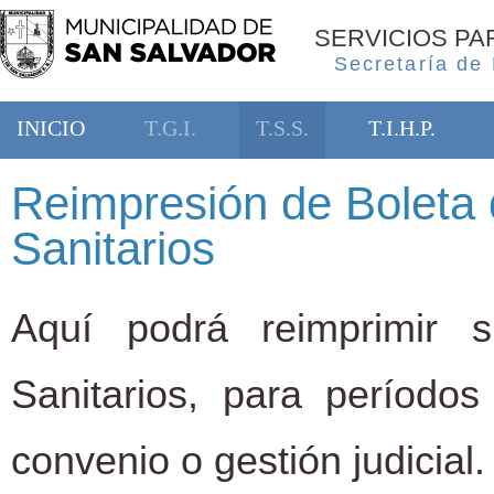
SERVICIOS P
Secretaría de
INICIO
T.G.I.
T.S.S.
T.I.H.P.
Reimpresión de Boleta 
Sanitarios
Aquí podrá reimprimir 
Sanitarios, para período
convenio o gestión judicial.