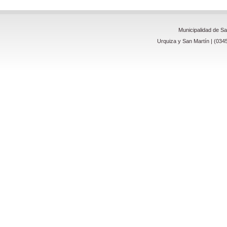
Municipalidad de S
Urquiza y San Martín | (034