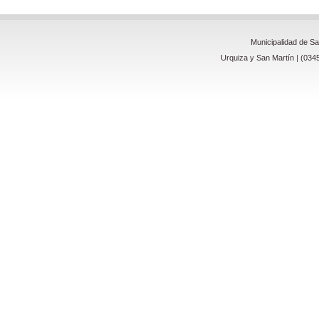
Municipalidad de S
Urquiza y San Martín | (034