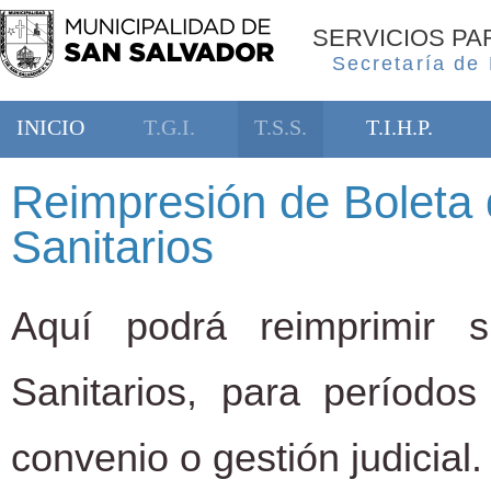
SERVICIOS P
Secretaría de
INICIO
T.G.I.
T.S.S.
T.I.H.P.
Reimpresión de Boleta 
Sanitarios
Aquí podrá reimprimir 
Sanitarios, para período
convenio o gestión judicial.