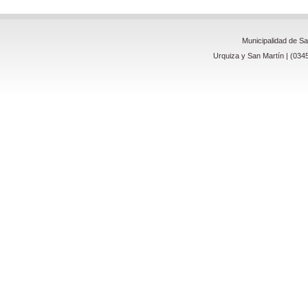
Municipalidad de S
Urquiza y San Martín | (034