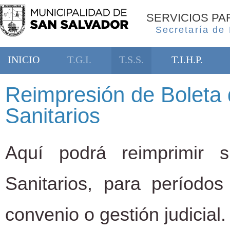
SERVICIOS P
Secretaría de
INICIO
T.G.I.
T.S.S.
T.I.H.P.
Reimpresión de Boleta 
Sanitarios
Aquí podrá reimprimir 
Sanitarios, para período
convenio o gestión judicial.