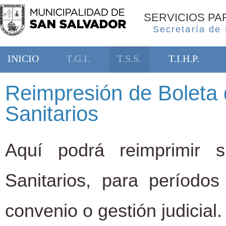
SERVICIOS P
Secretaría de
INICIO
T.G.I.
T.S.S.
T.I.H.P.
Reimpresión de Boleta 
Sanitarios
Aquí podrá reimprimir 
Sanitarios, para período
convenio o gestión judicial.