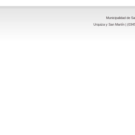
Municipalidad de S
Urquiza y San Martín | (034