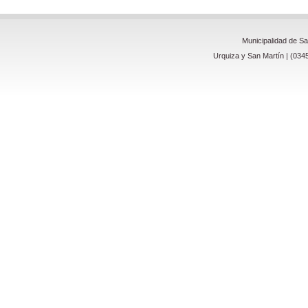
Municipalidad de S
Urquiza y San Martín | (034