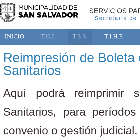
SERVICIOS P
Secretaría de
INICIO
T.G.I.
T.S.S.
T.I.H.P.
Reimpresión de Boleta 
Sanitarios
Aquí podrá reimprimir 
Sanitarios, para período
convenio o gestión judicial.