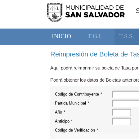
INICIO
T.G.I.
T.S.S.
Reimpresión de Boleta de Tas
Aquí podrá reimprimir su boleta de Tasa por
Podrá obtener los datos de Boletas anterior
Código de Contribuyente
*
Partida Municipal
*
Año
*
Anticipo
*
Código de Verificación
*