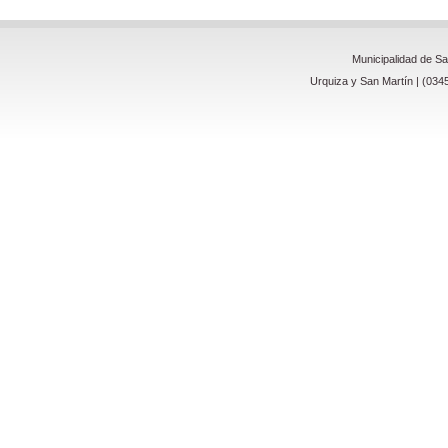
Municipalidad de S
Urquiza y San Martín | (034