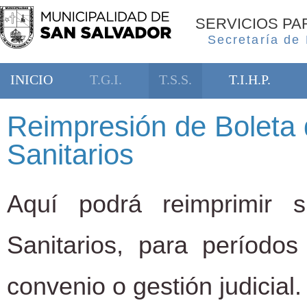
SERVICIOS P
Secretaría de
INICIO
T.G.I.
T.S.S.
T.I.H.P.
Reimpresión de Boleta 
Sanitarios
Aquí podrá reimprimir 
Sanitarios, para período
convenio o gestión judicial.