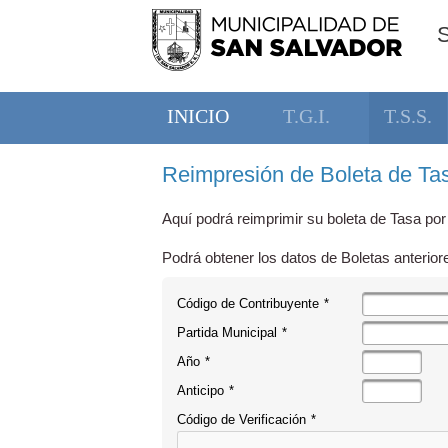
INICIO
T.G.I.
T.S.S.
Reimpresión de Boleta de Tas
Aquí podrá reimprimir su boleta de Tasa por
Podrá obtener los datos de Boletas anterior
Código de Contribuyente
*
Partida Municipal
*
Año
*
Anticipo
*
Código de Verificación
*