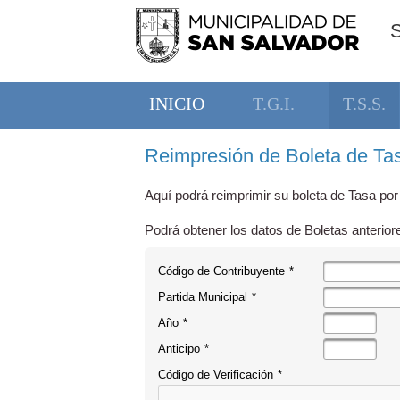
INICIO
T.G.I.
T.S.S.
Reimpresión de Boleta de Tas
Aquí podrá reimprimir su boleta de Tasa por
Podrá obtener los datos de Boletas anterior
Código de Contribuyente
*
Partida Municipal
*
Año
*
Anticipo
*
Código de Verificación
*